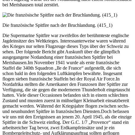
bei Merishausen total zerstört.
Die französische Spitfire nach der Bruchlandung. (415_1)
Die Supermarine Spitfire war zweifellos der berühmteste englische
Jagdeinsitzer des Weltkrieges. Interessanterweise waren während
des Krieges nur selten Flugzeuge dieses Typs über der Schweiz zu
sehen. Der folgende Bericht gibt Auskunft über die glimpflich
ausgegangene Notlandung einer französischen Spitfire bei
Merishausen.Im November 1941 wurde als erste französische
Staffel die 340th Squadron „Ile de France“ aufgestellt, die sich
schon bald in den folgenden Luftkämpfen bewährte. Insgesamt
flogen sieben französische Staffeln bei der Royal Air Force.In
Nordafrika stellten die Amerikaner den Franzosen ihre Spitfire zur
Verfügung, die sie gegen die moderneren Thunderbolt eingetauscht
hatten. Viele dieser Occasionen befanden sich in einem schlechten
Zustand und mussten zuerst in mühseliger Kleinarbeit einsatzbereit
gemacht werden. Während der Kriegsjahre flogen zwischen sechs-
und neunhundert Spitfire in französischen Diensten.Doch befassen
wir uns mit den Ereignissen an jenem 20. April 1945, als die einzige
Spitfire in die Schweiz einflog. Der G.C. 1/7 „Provence“ stand ein
arbeitsreicher Tag bevor, zwei Erdkampfeinsätze und je ein
Bombergeleitschutz- und Aufklärungsauftrag sollten geflogen