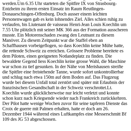
werden.Um 6.35 Uhr starteten die Spitfire IX von Strasbourg-
Entzheim zu ihrem ersten Einsatz im Raum Reutlingen-
Donaueschingen-Offenburg. Doch ausser einem leichten
Personenwagen gab es kein lohnendes Ziel. Alles schien ruhig zu
verlaufen, bis Liutenant de vaisseau Henri-Jean Louis Koechlin um
7.55 Uhr plötzlich mit seiner MK 366 aus der Formation ausscheren
musste. Ein Motorenschaden zwang den Leutnant zu diesem
Manöver. Zu diesem Zeitpunkt war die Staffel eben an
Schaffhausen vorbeigeflogen, so dass Koechlin keine Mühe hatte,
die rettende Schweiz zu erreichen. Grössere Probleme bereitete es
dem Piloten, einen geeigneten Notlandeplatz zu finden. Die
bewaldete Gegend liess Koechlin keine grosse Wahl, die Maschine
war schon zu tief gesunken. In der Nähe von Merishausen streifte
die Spitfire eine freistehende Tanne, wurde sofort unkontrollierbar
und schlug nach etwa 150m auf dem Boden auf. Das Flugzeug
wurde bei diesem Unfall total zerstört und später mit Erlaubnis der
französischen Gesandtschaft in der Schweiz verschrottet.Lt.
Koechlin wurde glücklicherweise nur leicht verletzt und konnte
schon kurz nach Kriegsende wieder nach Frankreich zurückkehren.
Der Pilot hatte wenige Wochen zuvor für seine tapferen Dienste das
Croix de guerre mit Palmen erhalten, hatte er doch am 26.
Dezember 1944 während eines Luftkampfes eine Messerschmitt Bf
109 des JG 53 abgeschossen.