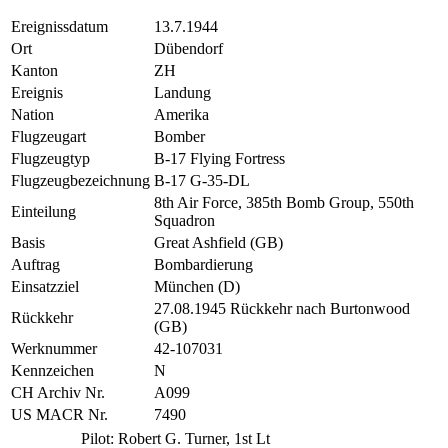
Ereignissdatum
13.7.1944
Ort
Dübendorf
Kanton
ZH
Ereignis
Landung
Nation
Amerika
Flugzeugart
Bomber
Flugzeugtyp
B-17 Flying Fortress
Flugzeugbezeichnung
B-17 G-35-DL
8th Air Force, 385th Bomb Group, 550th
Einteilung
Squadron
Basis
Great Ashfield (GB)
Auftrag
Bombardierung
Einsatzziel
München (D)
27.08.1945 Rückkehr nach Burtonwood
Rückkehr
(GB)
Werknummer
42-107031
Kennzeichen
N
CH Archiv Nr.
A099
US MACR Nr.
7490
Pilot: Robert G. Turner, 1st Lt