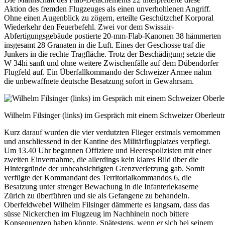
Aktion des fremden Flugzeuges als einen unverhohlenen Angriff.
Ohne einen Augenblick zu zögern, erteilte Geschützchef Korporal
Wiederkehr den Feuerbefehl. Zwei vor dem Swissair-
Abfertigungsgebäude postierte 20-mm-Flab-Kanonen 38 hämmerten
insgesamt 28 Granaten in die Luft. Eines der Geschosse traf die
Junkers in die rechte Tragfläche. Trotz der Beschädigung setzte die
W 34hi sanft und ohne weitere Zwischenfälle auf dem Dübendorfer
Flugfeld auf. Ein Überfallkommando der Schweizer Armee nahm
die unbewaffnete deutsche Besatzung sofort in Gewahrsam.
Wilhelm Filsinger (links) im Gespräch mit einem Schweizer Oberleut
Kurz darauf wurden die vier verdutzten Flieger erstmals vernommen
und anschliessend in der Kantine des Militärflugplatzes verpflegt.
Um 13.40 Uhr begannen Offiziere und Heerespolizisten mit einer
zweiten Einvernahme, die allerdings kein klares Bild über die
Hintergründe der unbeabsichtigten Grenzverletzung gab. Somit
verfügte der Kommandant des Territorialkommandos 6, die
Besatzung unter strenger Bewachung in die Infanteriekaserne
Zürich zu überführen und sie als Gefangene zu behandeln.
Oberfeldwebel Wilhelm Filsinger dämmerte es langsam, dass das
süsse Nickerchen im Flugzeug im Nachhinein noch bittere
Konsequenzen haben könnte. Spätestens, wenn er sich bei seinem