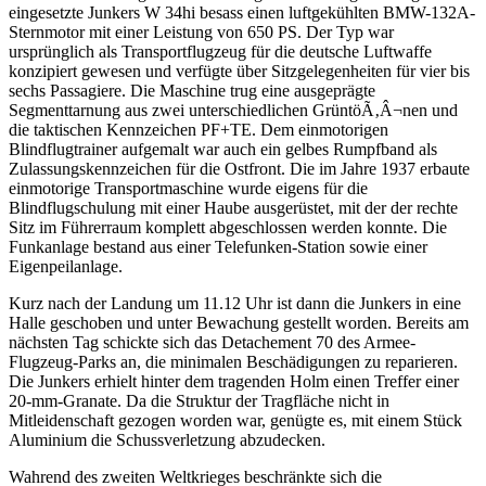
eingesetzte Junkers W 34hi besass einen luftgekühlten BMW-132A-
Sternmotor mit einer Leistung von 650 PS. Der Typ war
ursprünglich als Transportflugzeug für die deutsche Luftwaffe
konzipiert gewesen und verfügte über Sitzgelegenheiten für vier bis
sechs Passagiere. Die Maschine trug eine ausgeprägte
Segmenttarnung aus zwei unterschiedlichen GrüntöÃ‚Â¬nen und
die taktischen Kennzeichen PF+TE. Dem einmotorigen
Blindflugtrainer aufgemalt war auch ein gelbes Rumpfband als
Zulassungskennzeichen für die Ostfront. Die im Jahre 1937 erbaute
einmotorige Transportmaschine wurde eigens für die
Blindflugschulung mit einer Haube ausgerüstet, mit der der rechte
Sitz im Führerraum komplett abgeschlossen werden konnte. Die
Funkanlage bestand aus einer Telefunken-Station sowie einer
Eigenpeilanlage.
Kurz nach der Landung um 11.12 Uhr ist dann die Junkers in eine
Halle geschoben und unter Bewachung gestellt worden. Bereits am
nächsten Tag schickte sich das Detachement 70 des Armee-
Flugzeug-Parks an, die minimalen Beschädigungen zu reparieren.
Die Junkers erhielt hinter dem tragenden Holm einen Treffer einer
20-mm-Granate. Da die Struktur der Tragfläche nicht in
Mitleidenschaft gezogen worden war, genügte es, mit einem Stück
Aluminium die Schussverletzung abzudecken.
Wahrend des zweiten Weltkrieges beschränkte sich die