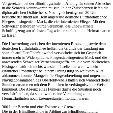
Vorgesetzten bei der Blindflugschule in Aibling für seinen Abstecher
in die Schweiz verantworten musste. In der Zwischenzeit liefen die
diplomatischen Drähte heiss. Noch gleichentags um 20 Uhr
besuchte der direkt aus Bern angereiste deutsche Luftfahrtattachee
Fliegerstabsingenieur Mack, die vier internierten Flieger. Mit den
Schweizer Behörden wurde vereinbart, das unbewaffnete
Schulflugzeug am nächsten Tag wieder zurück in die Heimat starten
zu lassen.
Die Unterredung zwischen der internierten Besatzung sowie dem
deutschen Luftfahrtattachee hellten die Gründe der Landung nur
spärlich auf. Der Oberfeldwebel verwickelte sich im Gespräch
immer mehr in Widersprüche. Fliegerstabsingenieur Mack und die
anwesenden Schweizer Vernehmungsoffiziere, die vom Nickerchen
Filsingers natürlich nichts wussten, rätselten derweil, wie ein
erfahrener Frontflieger bei einem Übungsflug so weit vom Kurs
abkommen konnte. Mangelhafte Flugvorbereitung und ungenaue
Navigationsangaben des Oberfeldwebels hatten sich während dreier
Stunden zusammen mit dem Einnicken in verhängnisvoller Weise
kumuliert. Die Absenz eines Funkers dürfte die Situation noch
verschärft haben, da somit weder eine Verbindung zum
Heimatflughafen noch Eigenpeilungen möglich waren.
300 Liter Benzin und eine Eskorte zur Grenze
Die in der Blindflugschule in Aibling zur Blindflugschulung