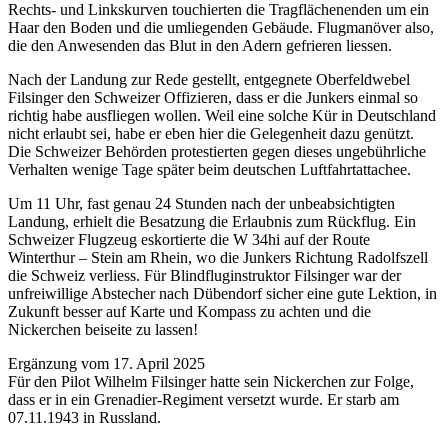
Rechts- und Linkskurven touchierten die Tragflächenenden um ein
Haar den Boden und die umliegenden Gebäude. Flugmanöver also,
die den Anwesenden das Blut in den Adern gefrieren liessen.
Nach der Landung zur Rede gestellt, entgegnete Oberfeldwebel
Filsinger den Schweizer Offizieren, dass er die Junkers einmal so
richtig habe ausfliegen wollen. Weil eine solche Kür in Deutschland
nicht erlaubt sei, habe er eben hier die Gelegenheit dazu genützt.
Die Schweizer Behörden protestierten gegen dieses ungebührliche
Verhalten wenige Tage später beim deutschen Luftfahrtattachee.
Um 11 Uhr, fast genau 24 Stunden nach der unbeabsichtigten
Landung, erhielt die Besatzung die Erlaubnis zum Rückflug. Ein
Schweizer Flugzeug eskortierte die W 34hi auf der Route
Winterthur – Stein am Rhein, wo die Junkers Richtung Radolfszell
die Schweiz verliess. Für Blindfluginstruktor Filsinger war der
unfreiwillige Abstecher nach Dübendorf sicher eine gute Lektion, in
Zukunft besser auf Karte und Kompass zu achten und die
Nickerchen beiseite zu lassen!
Ergänzung vom 17. April 2025
Für den Pilot Wilhelm Filsinger hatte sein Nickerchen zur Folge,
dass er in ein Grenadier-Regiment versetzt wurde. Er starb am
07.11.1943 in Russland.