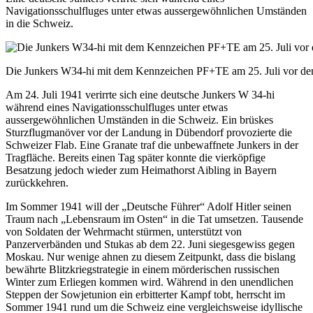
Navigationsschulfluges unter etwas aussergewöhnlichen Umständen
in die Schweiz.
Die Junkers W34-hi mit dem Kennzeichen PF+TE am 25. Juli vor de
Am 24. Juli 1941 verirrte sich eine deutsche Junkers W 34-hi
während eines Navigationsschulfluges unter etwas
aussergewöhnlichen Umständen in die Schweiz. Ein brüskes
Sturzflugmanöver vor der Landung in Dübendorf provozierte die
Schweizer Flab. Eine Granate traf die unbewaffnete Junkers in der
Tragfläche. Bereits einen Tag später konnte die vierköpfige
Besatzung jedoch wieder zum Heimathorst Aibling in Bayern
zurückkehren.
Im Sommer 1941 will der „Deutsche Führer“ Adolf Hitler seinen
Traum nach „Lebensraum im Osten“ in die Tat umsetzen. Tausende
von Soldaten der Wehrmacht stürmen, unterstützt von
Panzerverbänden und Stukas ab dem 22. Juni siegesgewiss gegen
Moskau. Nur wenige ahnen zu diesem Zeitpunkt, dass die bislang
bewährte Blitzkriegstrategie in einem mörderischen russischen
Winter zum Erliegen kommen wird. Während in den unendlichen
Steppen der Sowjetunion ein erbitterter Kampf tobt, herrscht im
Sommer 1941 rund um die Schweiz eine vergleichsweise idyllische