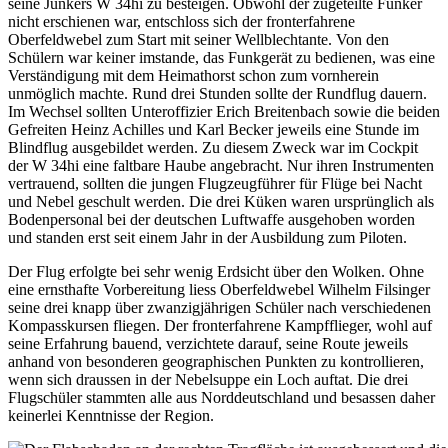
seine Junkers W 34hi zu besteigen. Obwohl der zugeteilte Funker
nicht erschienen war, entschloss sich der fronterfahrene
Oberfeldwebel zum Start mit seiner Wellblechtante. Von den
Schülern war keiner imstande, das Funkgerät zu bedienen, was eine
Verständigung mit dem Heimathorst schon zum vornherein
unmöglich machte. Rund drei Stunden sollte der Rundflug dauern.
Im Wechsel sollten Unteroffizier Erich Breitenbach sowie die beiden
Gefreiten Heinz Achilles und Karl Becker jeweils eine Stunde im
Blindflug ausgebildet werden. Zu diesem Zweck war im Cockpit
der W 34hi eine faltbare Haube angebracht. Nur ihren Instrumenten
vertrauend, sollten die jungen Flugzeugführer für Flüge bei Nacht
und Nebel geschult werden. Die drei Küken waren ursprünglich als
Bodenpersonal bei der deutschen Luftwaffe ausgehoben worden
und standen erst seit einem Jahr in der Ausbildung zum Piloten.
Der Flug erfolgte bei sehr wenig Erdsicht über den Wolken. Ohne
eine ernsthafte Vorbereitung liess Oberfeldwebel Wilhelm Filsinger
seine drei knapp über zwanzigjährigen Schüler nach verschiedenen
Kompasskursen fliegen. Der fronterfahrene Kampfflieger, wohl auf
seine Erfahrung bauend, verzichtete darauf, seine Route jeweils
anhand von besonderen geographischen Punkten zu kontrollieren,
wenn sich draussen in der Nebelsuppe ein Loch auftat. Die drei
Flugschüler stammten alle aus Norddeutschland und besassen daher
keinerlei Kenntnisse der Region.