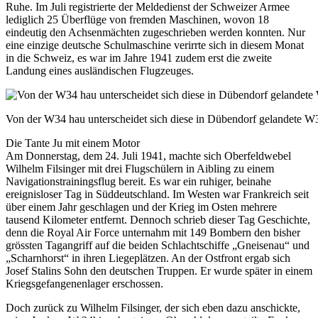
Ruhe. Im Juli registrierte der Meldedienst der Schweizer Armee
lediglich 25 Überflüge von fremden Maschinen, wovon 18
eindeutig den Achsenmächten zugeschrieben werden konnten. Nur
eine einzige deutsche Schulmaschine verirrte sich in diesem Monat
in die Schweiz, es war im Jahre 1941 zudem erst die zweite
Landung eines ausländischen Flugzeuges.
Von der W34 hau unterscheidet sich diese in Dübendorf gelandete W3
Die Tante Ju mit einem Motor
Am Donnerstag, dem 24. Juli 1941, machte sich Oberfeldwebel
Wilhelm Filsinger mit drei Flugschülern in Aibling zu einem
Navigationstrainingsflug bereit. Es war ein ruhiger, beinahe
ereignisloser Tag in Süddeutschland. Im Westen war Frankreich seit
über einem Jahr geschlagen und der Krieg im Osten mehrere
tausend Kilometer entfernt. Dennoch schrieb dieser Tag Geschichte,
denn die Royal Air Force unternahm mit 149 Bombern den bisher
grössten Tagangriff auf die beiden Schlachtschiffe „Gneisenau“ und
„Scharnhorst“ in ihren Liegeplätzen. An der Ostfront ergab sich
Josef Stalins Sohn den deutschen Truppen. Er wurde später in einem
Kriegsgefangenenlager erschossen.
Doch zurück zu Wilhelm Filsinger, der sich eben dazu anschickte,