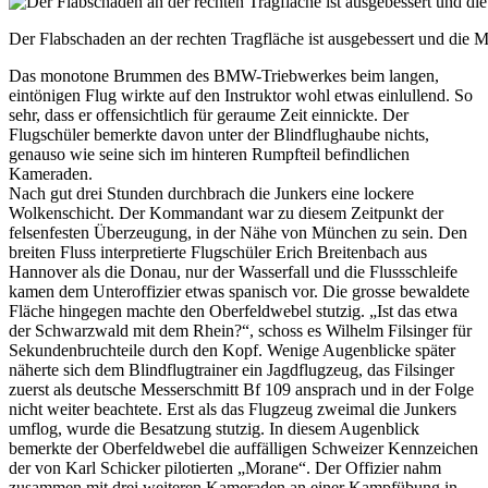
Der Flabschaden an der rechten Tragfläche ist ausgebessert und die M
Das monotone Brummen des BMW-Triebwerkes beim langen,
eintönigen Flug wirkte auf den Instruktor wohl etwas einlullend. So
sehr, dass er offensichtlich für geraume Zeit einnickte. Der
Flugschüler bemerkte davon unter der Blindflughaube nichts,
genauso wie seine sich im hinteren Rumpfteil befindlichen
Kameraden.
Nach gut drei Stunden durchbrach die Junkers eine lockere
Wolkenschicht. Der Kommandant war zu diesem Zeitpunkt der
felsenfesten Überzeugung, in der Nähe von München zu sein. Den
breiten Fluss interpretierte Flugschüler Erich Breitenbach aus
Hannover als die Donau, nur der Wasserfall und die Flussschleife
kamen dem Unteroffizier etwas spanisch vor. Die grosse bewaldete
Fläche hingegen machte den Oberfeldwebel stutzig. „Ist das etwa
der Schwarzwald mit dem Rhein?“, schoss es Wilhelm Filsinger für
Sekundenbruchteile durch den Kopf. Wenige Augenblicke später
näherte sich dem Blindflugtrainer ein Jagdflugzeug, das Filsinger
zuerst als deutsche Messerschmitt Bf 109 ansprach und in der Folge
nicht weiter beachtete. Erst als das Flugzeug zweimal die Junkers
umflog, wurde die Besatzung stutzig. In diesem Augenblick
bemerkte der Oberfeldwebel die auffälligen Schweizer Kennzeichen
der von Karl Schicker pilotierten „Morane“. Der Offizier nahm
zusammen mit drei weiteren Kameraden an einer Kampfübung in