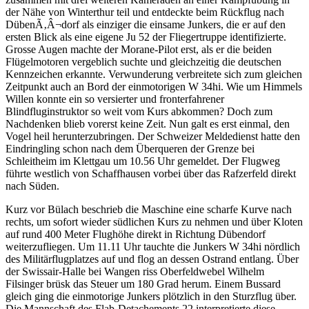
der Nähe von Winterthur teil und entdeckte beim Rückflug nach
DübenÃ‚Â¬dorf als einziger die einsame Junkers, die er auf den
ersten Blick als eine eigene Ju 52 der Fliegertruppe identifizierte.
Grosse Augen machte der Morane-Pilot erst, als er die beiden
Flügelmotoren vergeblich suchte und gleichzeitig die deutschen
Kennzeichen erkannte. Verwunderung verbreitete sich zum gleichen
Zeitpunkt auch an Bord der einmotorigen W 34hi. Wie um Himmels
Willen konnte ein so versierter und fronterfahrener
Blindfluginstruktor so weit vom Kurs abkommen? Doch zum
Nachdenken blieb vorerst keine Zeit. Nun galt es erst einmal, den
Vogel heil herunterzubringen. Der Schweizer Meldedienst hatte den
Eindringling schon nach dem Überqueren der Grenze bei
Schleitheim im Klettgau um 10.56 Uhr gemeldet. Der Flugweg
führte westlich von Schaffhausen vorbei über das Rafzerfeld direkt
nach Süden.
Kurz vor Bülach beschrieb die Maschine eine scharfe Kurve nach
rechts, um sofort wieder südlichen Kurs zu nehmen und über Kloten
auf rund 400 Meter Flughöhe direkt in Richtung Dübendorf
weiterzufliegen. Um 11.11 Uhr tauchte die Junkers W 34hi nördlich
des Militärflugplatzes auf und flog an dessen Ostrand entlang. Über
der Swissair-Halle bei Wangen riss Oberfeldwebel Wilhelm
Filsinger brüsk das Steuer um 180 Grad herum. Einem Bussard
gleich ging die einmotorige Junkers plötzlich in den Sturzflug über.
Die Mannschaft des Flab-Detachements 22 interpretierte diese