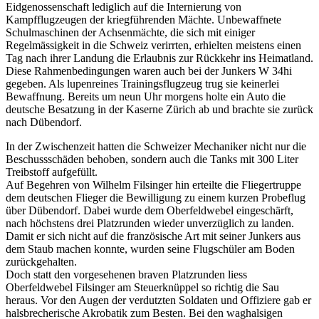
Eidgenossenschaft lediglich auf die Internierung von
Kampfflugzeugen der kriegführenden Mächte. Unbewaffnete
Schulmaschinen der Achsenmächte, die sich mit einiger
Regelmässigkeit in die Schweiz verirrten, erhielten meistens einen
Tag nach ihrer Landung die Erlaubnis zur Rückkehr ins Heimatland.
Diese Rahmenbedingungen waren auch bei der Junkers W 34hi
gegeben. Als lupenreines Trainingsflugzeug trug sie keinerlei
Bewaffnung. Bereits um neun Uhr morgens holte ein Auto die
deutsche Besatzung in der Kaserne Zürich ab und brachte sie zurück
nach Dübendorf.
In der Zwischenzeit hatten die Schweizer Mechaniker nicht nur die
Beschussschäden behoben, sondern auch die Tanks mit 300 Liter
Treibstoff aufgefüllt.
Auf Begehren von Wilhelm Filsinger hin erteilte die Fliegertruppe
dem deutschen Flieger die Bewilligung zu einem kurzen Probeflug
über Dübendorf. Dabei wurde dem Oberfeldwebel eingeschärft,
nach höchstens drei Platzrunden wieder unverzüglich zu landen.
Damit er sich nicht auf die französische Art mit seiner Junkers aus
dem Staub machen konnte, wurden seine Flugschüler am Boden
zurückgehalten.
Doch statt den vorgesehenen braven Platzrunden liess
Oberfeldwebel Filsinger am Steuerknüppel so richtig die Sau
heraus. Vor den Augen der verdutzten Soldaten und Offiziere gab er
halsbrecherische Akrobatik zum Besten. Bei den waghalsigen