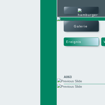
Ereignisse
Galerie
Galerie
Karte
Ereignis
Services
A063