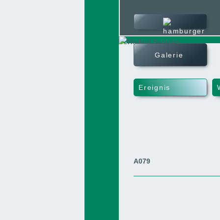
Ereignisse
Galerie
Galerie
Karte
Ereignis
Services
A079