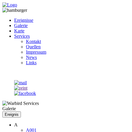
Ereignisse
Galerie
Karte
Services
Kontakt
Quellen
Impressum
News
Links
Galerie
Ereignis
A
A001